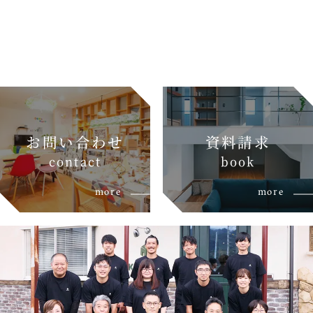
お問い合わせ
資料請求
c
o
n
t
a
c
t
b
o
o
k
more
more