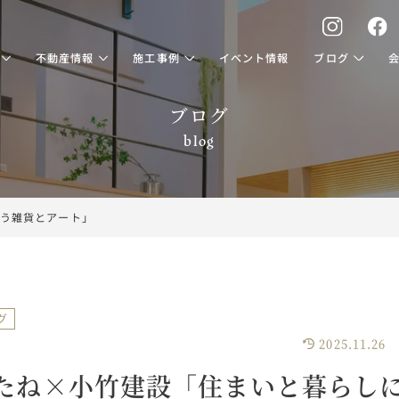
不動産情報
施工事例
イベント情報
ブログ
ブログ
blog
う雑貨とアート」
グ
2025.11.26
たね×小竹建設「住まいと暮らし