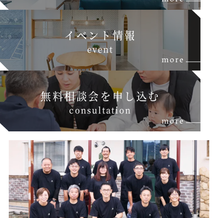
イベント情報
e
v
e
n
t
more
無料相談会を申し込む
c
o
n
s
u
l
t
a
t
i
o
n
more