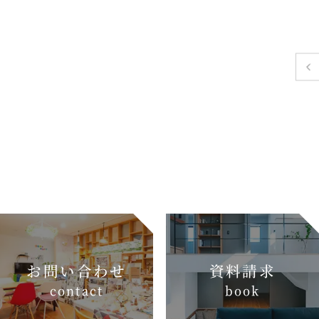
お問い合わせ
資料請求
c
o
n
t
a
c
t
b
o
o
k