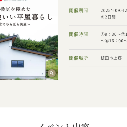
開催期間
2025年09月
の2日間
開催時間
①9：30～②1
～⑤16：00
開催場所
飯田市上郷
イベント内容