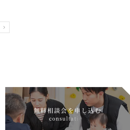
無料相談会を申し込む
c
o
n
s
u
l
t
a
t
i
o
n