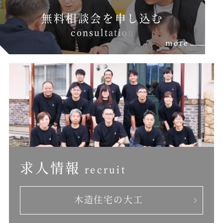
無料相談会を申し込む
c
o
n
s
u
l
t
a
t
i
o
n
more
求人情報
recruit
木造住宅の大工