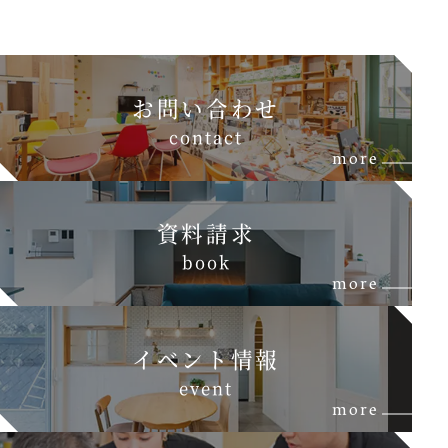
お問い合わせ
c
o
n
t
a
c
t
more
資料請求
b
o
o
k
more
イベント情報
e
v
e
n
t
more