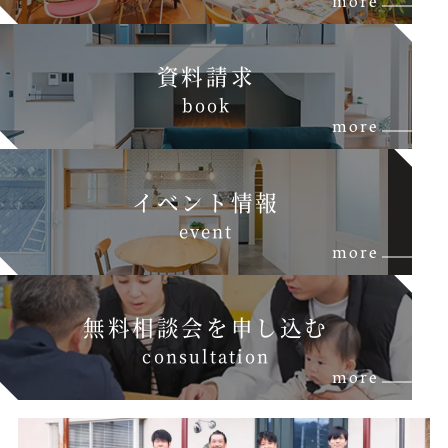
more
資料請求
b
o
o
k
more
イベント情報
e
v
e
n
t
more
無料相談会を申し込む
c
o
n
s
u
l
t
a
t
i
o
n
more