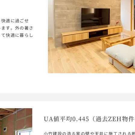
も快適に過ごせ
います。外の暑さ
して快適に暮らし
UA値平均0.445
（過去ZEH物
小竹建設の造る家の壁や天井に施工される