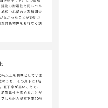
る建物の耐震性と同レベル
益城松中心部の※悉皆調査
害がなかったことが証明さ
調査対象物件をもれなく調
上
0%以上を標準としていま
壁のうち、その真下に1階
す。直下率が高いことで、
長期耐震性を高めることが
アした耐力壁直下率20％