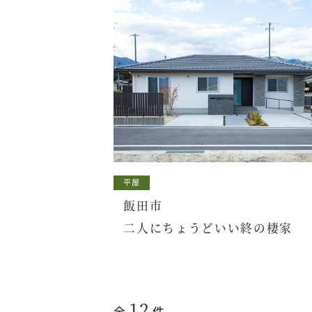
平屋
飯田市
二人にちょうどいい終の棲家
12
全
件