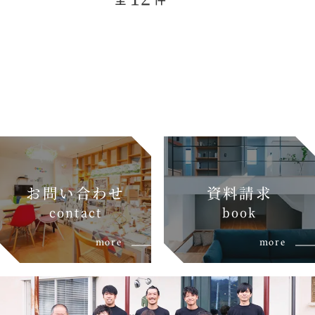
お問い合わせ
資料請求
c
o
n
t
a
c
t
b
o
o
k
more
more