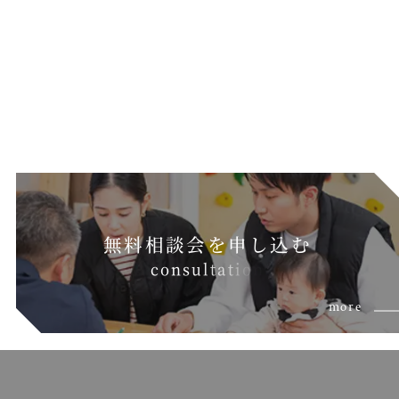
無料相談会を申し込む
c
o
n
s
u
l
t
a
t
i
o
n
more