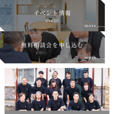
イベント情報
e
v
e
n
t
more
無料相談会を申し込む
c
o
n
s
u
l
t
a
t
i
o
more