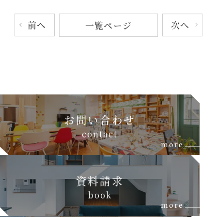
前へ
次へ
一覧ページ
お問い合わせ
c
o
n
t
a
c
t
more
資料請求
b
o
o
k
more